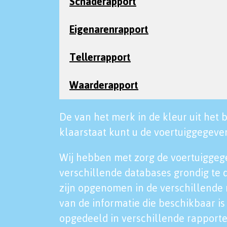
Schaderapport
Eigenarenrapport
Tellerrapport
Waarderapport
De van het merk in de kleur uit het b
klaarstaat kunt u de voertuiggegeven
Wij hebben met zorg de voertuiggeg
verschillende databases grondig te 
zijn opgenomen in de verschillende 
van de informatie die beschikbaar is 
opgedeeld in verschillende rapporte