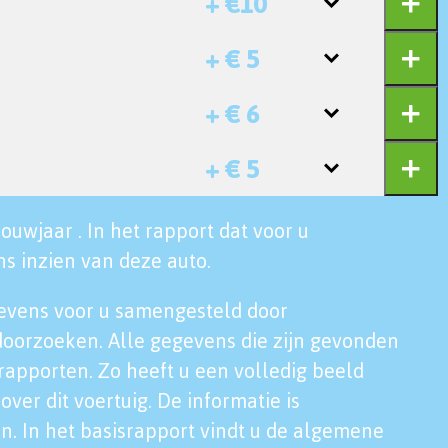
+ €10
+ € 5
+ € 6
+ € 5
ouwjaar . In het rapport dat voor u
s inzien van deze auto.
evens voor u samengesteld door
doorzoeken. Alle gegevens die zijn gevonden
rapporten. Zo heeft u een volledig beeld
over dit voertuig. De informatie is
n. In het basisrapport vindt u de algemene