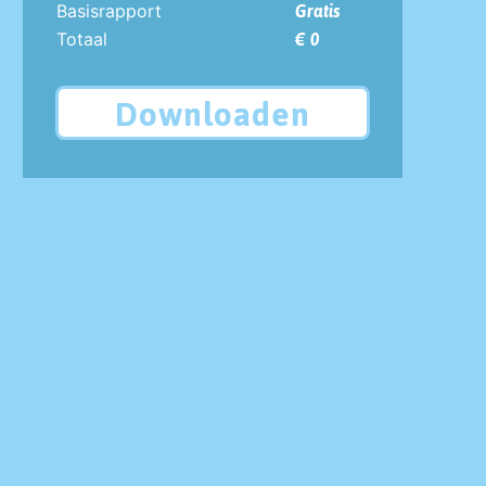
Basisrapport
Gratis
Totaal
€ 0
Downloaden