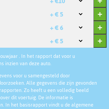
+ €10
+ € 5
+ € 6
+ € 5
ouwjaar . In het rapport dat voor u
s inzien van deze auto.
evens voor u samengesteld door
doorzoeken. Alle gegevens die zijn gevonden
rapporten. Zo heeft u een volledig beeld
over dit voertuig. De informatie is
n. In het basisrapport vindt u de algemene