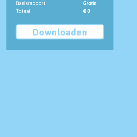
Basisrapport
Gratis
Totaal
€ 0
Downloaden