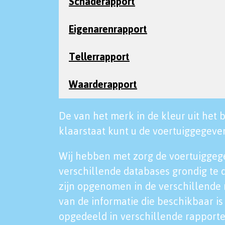
Schaderapport
Eigenarenrapport
Tellerrapport
Waarderapport
De van het merk in de kleur uit het b
klaarstaat kunt u de voertuiggegeven
Wij hebben met zorg de voertuiggeg
verschillende databases grondig te 
zijn opgenomen in de verschillende 
van de informatie die beschikbaar is 
opgedeeld in verschillende rapporte