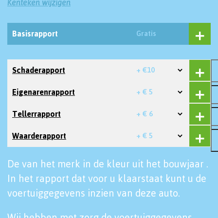
Kenteken wijzigen
Basisrapport
Gratis
Schaderapport
+ €10
Eigenarenrapport
+ € 5
Tellerrapport
+ € 6
Waarderapport
+ € 5
De van het merk in de kleur uit het bouwjaar .
In het rapport dat voor u klaarstaat kunt u de
voertuiggegevens inzien van deze auto.
Wij hebben met zorg de voertuiggegevens