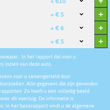
+ €10
+ € 5
+ € 6
+ € 5
ouwjaar . In het rapport dat voor u
s inzien van deze auto.
evens voor u samengesteld door
doorzoeken. Alle gegevens die zijn gevonden
rapporten. Zo heeft u een volledig beeld
over dit voertuig. De informatie is
n. In het basisrapport vindt u de algemene