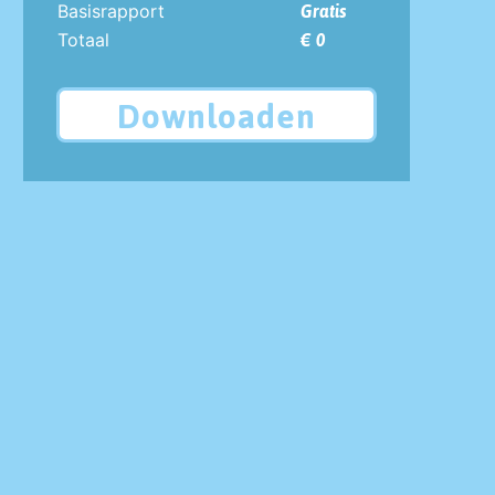
Basisrapport
Gratis
Totaal
€ 0
Downloaden