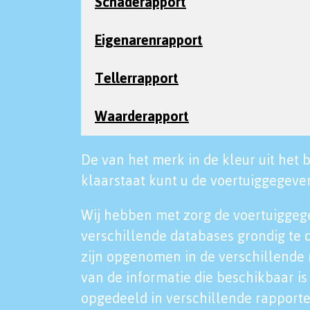
Schaderapport
Eigenarenrapport
Tellerrapport
Waarderapport
De van het merk in de kleur uit het b
klaarstaat kunt u de voertuiggegeven
Wij hebben met zorg de voertuiggeg
verschillende databases grondig te 
zijn opgenomen in de verschillende 
van de informatie die beschikbaar is 
opgedeeld in verschillende rapporte