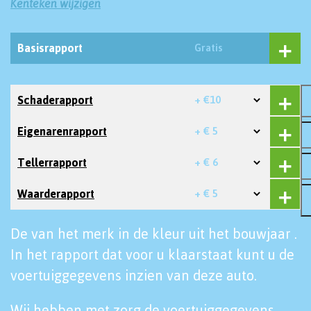
Kenteken wijzigen
Basisrapport
Gratis
Schaderapport
+ €10
Eigenarenrapport
+ € 5
Tellerrapport
+ € 6
Waarderapport
+ € 5
De van het merk in de kleur uit het bouwjaar .
In het rapport dat voor u klaarstaat kunt u de
voertuiggegevens inzien van deze auto.
Wij hebben met zorg de voertuiggegevens