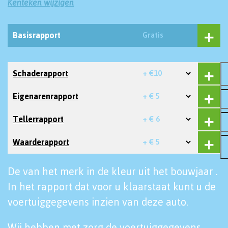
Kenteken wijzigen
Basisrapport
Gratis
Schaderapport
+ €10
Eigenarenrapport
+ € 5
Tellerrapport
+ € 6
Waarderapport
+ € 5
De van het merk in de kleur uit het bouwjaar .
In het rapport dat voor u klaarstaat kunt u de
voertuiggegevens inzien van deze auto.
Wij hebben met zorg de voertuiggegevens