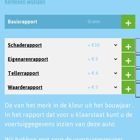
Kenteken wijzigen
Basisrapport
Gratis
Schaderapport
+ €10
Eigenarenrapport
+ € 5
Tellerrapport
+ € 6
Waarderapport
+ € 5
De van het merk in de kleur uit het bouwjaar .
In het rapport dat voor u klaarstaat kunt u de
voertuiggegevens inzien van deze auto.
Wij hebben met zorg de voertuiggegevens