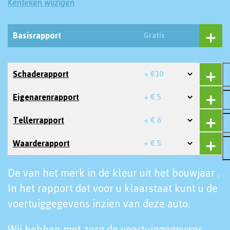
Kenteken wijzigen
Basisrapport
Gratis
Schaderapport
+ €10
Eigenarenrapport
+ € 5
Tellerrapport
+ € 6
Waarderapport
+ € 5
De van het merk in de kleur uit het bouwjaar .
In het rapport dat voor u klaarstaat kunt u de
voertuiggegevens inzien van deze auto.
Wij hebben met zorg de voertuiggegevens