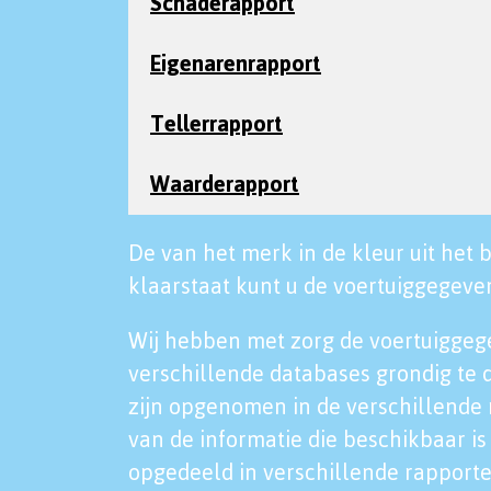
Schaderapport
Eigenarenrapport
Tellerrapport
Waarderapport
De van het merk in de kleur uit het b
klaarstaat kunt u de voertuiggegeven
Wij hebben met zorg de voertuiggeg
verschillende databases grondig te 
zijn opgenomen in de verschillende 
van de informatie die beschikbaar is 
opgedeeld in verschillende rapporte