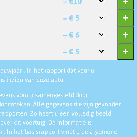
+ €10
+ € 5
+ € 6
+ € 5
ouwjaar . In het rapport dat voor u
s inzien van deze auto.
evens voor u samengesteld door
doorzoeken. Alle gegevens die zijn gevonden
rapporten. Zo heeft u een volledig beeld
over dit voertuig. De informatie is
n. In het basisrapport vindt u de algemene