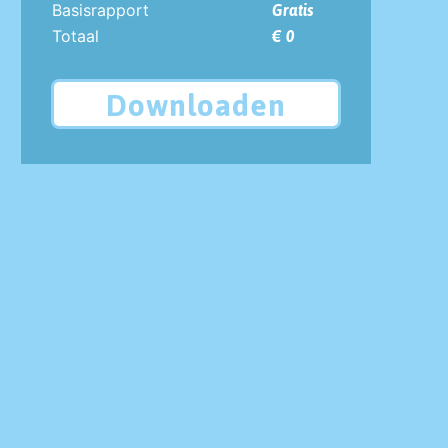
Basisrapport
Gratis
Totaal
€ 0
Downloaden