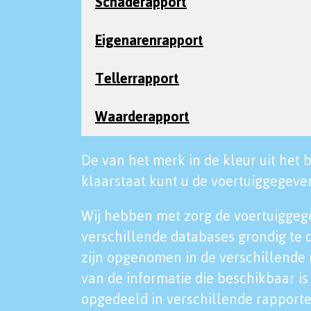
Schaderapport
Eigenarenrapport
Tellerrapport
Waarderapport
De van het merk in de kleur uit het b
klaarstaat kunt u de voertuiggegeven
Wij hebben met zorg de voertuiggeg
verschillende databases grondig te 
zijn opgenomen in de verschillende 
van de informatie die beschikbaar is 
opgedeeld in verschillende rapporte