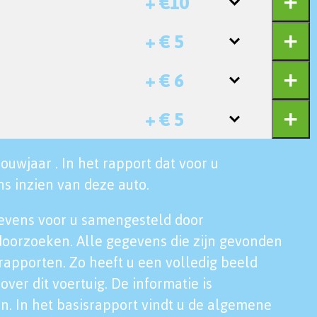
+ €10
+ € 5
+ € 6
+ € 5
ouwjaar . In het rapport dat voor u
s inzien van deze auto.
evens voor u samengesteld door
doorzoeken. Alle gegevens die zijn gevonden
rapporten. Zo heeft u een volledig beeld
over dit voertuig. De informatie is
n. In het basisrapport vindt u de algemene