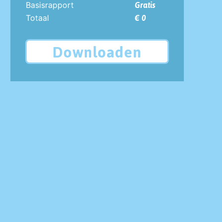
Basisrapport
Gratis
Totaal
€ 0
Downloaden