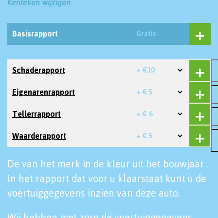
Kenteken wijzigen
Basisrapport
Gratis
Schaderapport
+ €10
Eigenarenrapport
+ € 5
Tellerrapport
+ € 6
Waarderapport
+ € 5
De van het merk in de kleur uit het bouwjaar .
In het rapport dat voor u klaarstaat kunt u de
voertuiggegevens inzien van deze auto.
Wij hebben met zorg de voertuiggegevens