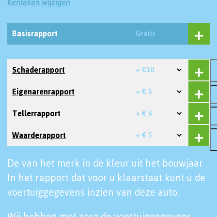
Kenteken wijzigen
Basisrapport
Gratis
Schaderapport
+ €10
Eigenarenrapport
+ € 5
Tellerrapport
+ € 6
Waarderapport
+ € 5
De van het merk in de kleur uit het bouwjaar .
In het rapport dat voor u klaarstaat kunt u de
voertuiggegevens inzien van deze auto.
Wij hebben met zorg de voertuiggegevens