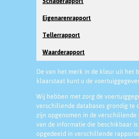
Schaderapport
Eigenarenrapport
Tellerrapport
Waarderapport
De van het merk in de kleur uit het b
klaarstaat kunt u de voertuiggegeven
Wij hebben met zorg de voertuiggeg
verschillende databases grondig te 
zijn opgenomen in de verschillende 
van de informatie die beschikbaar is 
opgedeeld in verschillende rapporte