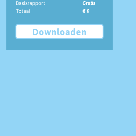
Basisrapport
Gratis
Totaal
€ 0
Downloaden