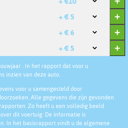
+ €10
+ € 5
+ € 6
+ € 5
ouwjaar . In het rapport dat voor u
s inzien van deze auto.
evens voor u samengesteld door
doorzoeken. Alle gegevens die zijn gevonden
rapporten. Zo heeft u een volledig beeld
over dit voertuig. De informatie is
n. In het basisrapport vindt u de algemene