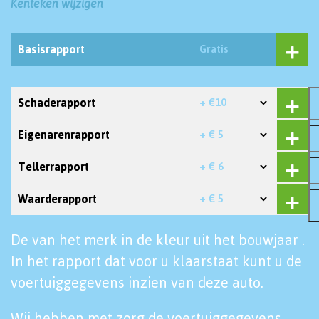
Kenteken wijzigen
Basisrapport
Gratis
Schaderapport
+ €10
Eigenarenrapport
+ € 5
Tellerrapport
+ € 6
Waarderapport
+ € 5
De van het merk in de kleur uit het bouwjaar .
In het rapport dat voor u klaarstaat kunt u de
voertuiggegevens inzien van deze auto.
Wij hebben met zorg de voertuiggegevens