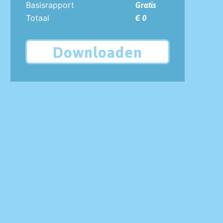
Basisrapport
Gratis
Totaal
€ 0
Downloaden