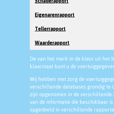
Schaderapport
Eigenarenrapport
Tellerrapport
Waarderapport
De van het merk in de kleur uit het b
klaarstaat kunt u de voertuiggegeven
Wij hebben met zorg de voertuiggeg
verschillende databases grondig te 
zijn opgenomen in de verschillende 
van de informatie die beschikbaar is 
opgedeeld in verschillende rapporte