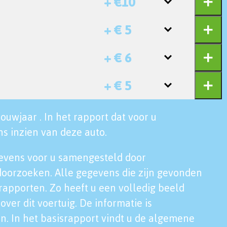
+ €10
+ € 5
+ € 6
+ € 5
ouwjaar . In het rapport dat voor u
s inzien van deze auto.
evens voor u samengesteld door
doorzoeken. Alle gegevens die zijn gevonden
rapporten. Zo heeft u een volledig beeld
over dit voertuig. De informatie is
n. In het basisrapport vindt u de algemene