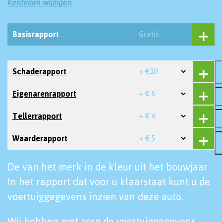
Kenteken wijzigen
Basisrapport
Gratis
Schaderapport
+ €10
Eigenarenrapport
+ € 5
Tellerrapport
+ € 6
Waarderapport
+ € 5
De van het merk in de kleur uit het bouwjaar .
In het rapport dat voor u klaarstaat kunt u de
voertuiggegevens inzien van deze auto.
Wij hebben met zorg de voertuiggegevens