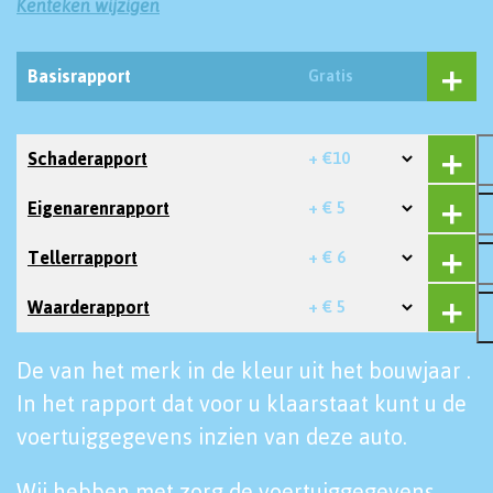
Kenteken wijzigen
Basisrapport
Gratis
Schaderapport
+ €10
Eigenarenrapport
+ € 5
Tellerrapport
+ € 6
Waarderapport
+ € 5
De van het merk in de kleur uit het bouwjaar .
In het rapport dat voor u klaarstaat kunt u de
voertuiggegevens inzien van deze auto.
Wij hebben met zorg de voertuiggegevens