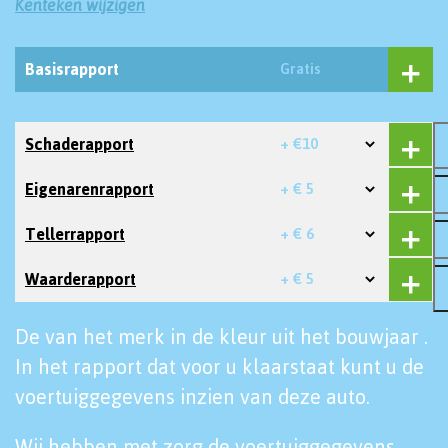
Kenteken wijzigen
Basisrapport
Gratis
Schaderapport
+ €10
Eigenarenrapport
+ € 5
Tellerrapport
+ € 6
Waarderapport
+ € 5
De van het merk in de kleur uit het bouwjaar .
In het rapport dat voor u klaarstaat kunt u de
voertuiggegevens inzien van deze auto.
Wij hebben met zorg de voertuiggegevens