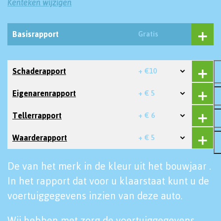
Kenteken wijzigen
Basisrapport
Gratis
Schaderapport
+ €10
Eigenarenrapport
+ € 5
Tellerrapport
+ € 6
Waarderapport
+ € 5
De van het merk in de kleur uit het bouwjaar .
In het rapport dat voor u klaarstaat kunt u de
voertuiggegevens inzien van deze auto.
Wij hebben met zorg de voertuiggegevens