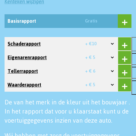
Kenteken wijzigen
Basisrapport
Gratis
Schaderapport
+ €10
Eigenarenrapport
+ € 5
Tellerrapport
+ € 6
Waarderapport
+ € 5
De van het merk in de kleur uit het bouwjaar .
In het rapport dat voor u klaarstaat kunt u de
voertuiggegevens inzien van deze auto.
Wij hebben met zorg de voertuiggegevens