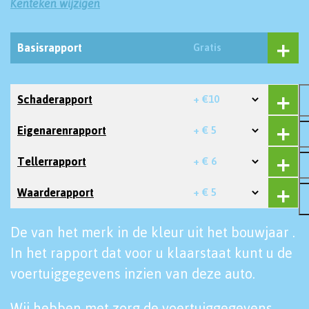
Kenteken wijzigen
Basisrapport
Gratis
Schaderapport
+ €10
Eigenarenrapport
+ € 5
Tellerrapport
+ € 6
Waarderapport
+ € 5
De van het merk in de kleur uit het bouwjaar .
In het rapport dat voor u klaarstaat kunt u de
voertuiggegevens inzien van deze auto.
Wij hebben met zorg de voertuiggegevens