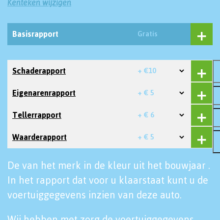
Kenteken wijzigen
Basisrapport
Gratis
Schaderapport
+ €10
Eigenarenrapport
+ € 5
Tellerrapport
+ € 6
Waarderapport
+ € 5
De van het merk in de kleur uit het bouwjaar .
In het rapport dat voor u klaarstaat kunt u de
voertuiggegevens inzien van deze auto.
Wij hebben met zorg de voertuiggegevens