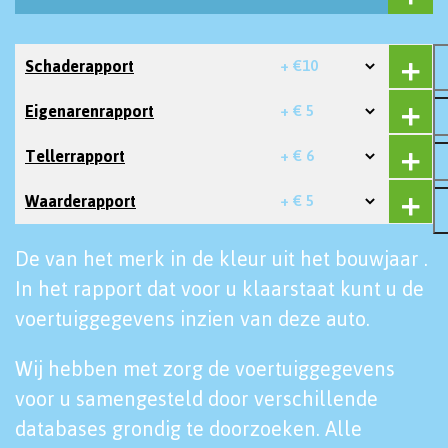
Schaderapport
+ €10
Eigenarenrapport
+ € 5
Tellerrapport
+ € 6
Waarderapport
+ € 5
De van het merk in de kleur uit het bouwjaar .
In het rapport dat voor u klaarstaat kunt u de
voertuiggegevens inzien van deze auto.
Wij hebben met zorg de voertuiggegevens
voor u samengesteld door verschillende
databases grondig te doorzoeken. Alle