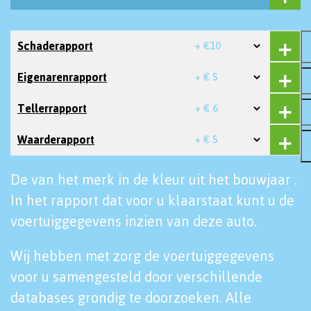
Schaderapport
+ €10
Eigenarenrapport
+ € 5
Tellerrapport
+ € 6
Waarderapport
+ € 5
De van het merk in de kleur uit het bouwjaar .
In het rapport dat voor u klaarstaat kunt u de
voertuiggegevens inzien van deze auto.
Wij hebben met zorg de voertuiggegevens
voor u samengesteld door verschillende
databases grondig te doorzoeken. Alle