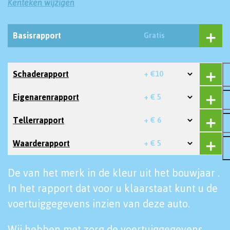
Kenteken wijzigen
Basisrapport
Gratis
Schaderapport
+ €10
Eigenarenrapport
+ € 5
Tellerrapport
+ € 6
Waarderapport
+ € 5
De van het merk in de kleur uit het bouwjaar .
In het rapport dat voor u klaarstaat kunt u de
voertuiggegevens inzien van deze auto.
Wij hebben met zorg de voertuiggegevens