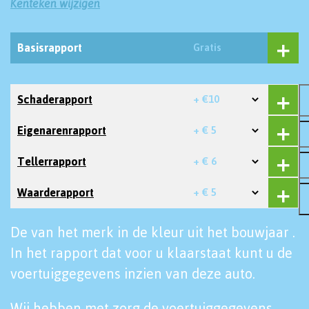
Kenteken wijzigen
Basisrapport
Gratis
Schaderapport
+ €10
Eigenarenrapport
+ € 5
Tellerrapport
+ € 6
Waarderapport
+ € 5
De van het merk in de kleur uit het bouwjaar .
In het rapport dat voor u klaarstaat kunt u de
voertuiggegevens inzien van deze auto.
Wij hebben met zorg de voertuiggegevens