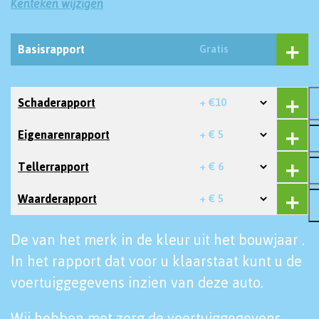
Kenteken wijzigen
Basisrapport
Gratis
Schaderapport
+ €10
Eigenarenrapport
+ € 5
Tellerrapport
+ € 6
Waarderapport
+ € 5
De van het merk in de kleur uit het bouwjaar .
In het rapport dat voor u klaarstaat kunt u de
voertuiggegevens inzien van deze auto.
Wij hebben met zorg de voertuiggegevens