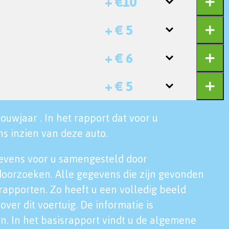
+ €10
+ € 5
+ € 6
+ € 5
ouwjaar . In het rapport dat voor u
s inzien van deze auto.
evens voor u samengesteld door
doorzoeken. Alle gegevens die zijn gevonden
rapporten. Zo heeft u een volledig beeld
over dit voertuig. De informatie is
n. In het basisrapport vindt u de algemene