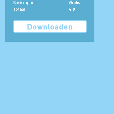
Basisrapport
Gratis
Totaal
€ 0
Downloaden