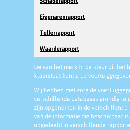
Schaderapport
Eigenarenrapport
Tellerrapport
Waarderapport
De van het merk in de kleur uit het b
klaarstaat kunt u de voertuiggegeven
Wij hebben met zorg de voertuiggeg
verschillende databases grondig te 
zijn opgenomen in de verschillende 
van de informatie die beschikbaar is 
opgedeeld in verschillende rapporte