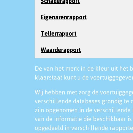
Schaderapport
Eigenarenrapport
Tellerrapport
Waarderapport
De van het merk in de kleur uit het b
klaarstaat kunt u de voertuiggegeven
Wij hebben met zorg de voertuiggeg
verschillende databases grondig te 
zijn opgenomen in de verschillende 
van de informatie die beschikbaar is 
opgedeeld in verschillende rapporte