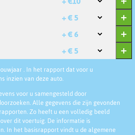
+ €10
+ € 5
+ € 6
+ € 5
ouwjaar . In het rapport dat voor u
s inzien van deze auto.
evens voor u samengesteld door
doorzoeken. Alle gegevens die zijn gevonden
rapporten. Zo heeft u een volledig beeld
over dit voertuig. De informatie is
n. In het basisrapport vindt u de algemene