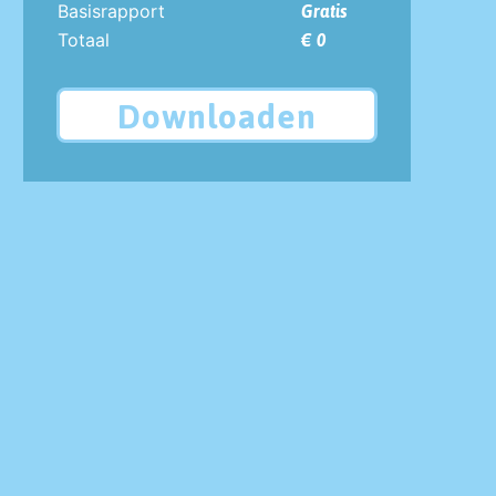
Basisrapport
Gratis
Totaal
€ 0
Downloaden