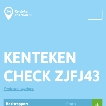
KENTEKEN
CHECK ZJFJ43
Kenteken wijzigen
Basisrapport
Gratis