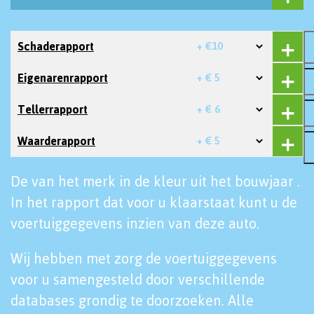
Schaderapport
+ €10
Eigenarenrapport
+ € 5
Tellerrapport
+ € 6
Waarderapport
+ € 5
De van het merk in de kleur uit het bouwjaar .
In het rapport dat voor u klaarstaat kunt u de
voertuiggegevens inzien van deze auto.
Wij hebben met zorg de voertuiggegevens
voor u samengesteld door verschillende
databases grondig te doorzoeken. Alle