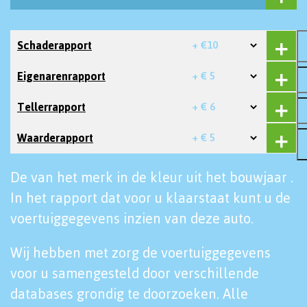
Schaderapport
+ €10
Eigenarenrapport
+ € 5
Tellerrapport
+ € 6
Waarderapport
+ € 5
De van het merk in de kleur uit het bouwjaar .
In het rapport dat voor u klaarstaat kunt u de
voertuiggegevens inzien van deze auto.
Wij hebben met zorg de voertuiggegevens
voor u samengesteld door verschillende
databases grondig te doorzoeken. Alle