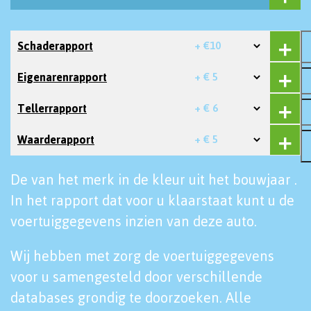
Schaderapport
+ €10
Eigenarenrapport
+ € 5
Tellerrapport
+ € 6
Waarderapport
+ € 5
De van het merk in de kleur uit het bouwjaar .
In het rapport dat voor u klaarstaat kunt u de
voertuiggegevens inzien van deze auto.
Wij hebben met zorg de voertuiggegevens
voor u samengesteld door verschillende
databases grondig te doorzoeken. Alle