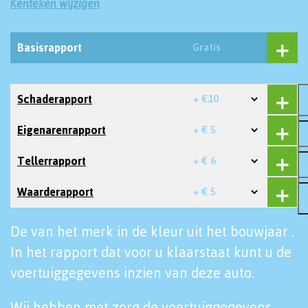
Kenteken wijzigen
Basisrapport
Gratis
Schaderapport
+ €10
Eigenarenrapport
+ € 5
Tellerrapport
+ € 6
Waarderapport
+ € 5
De van het merk in de kleur uit het bouwjaar .
In het rapport dat voor u klaarstaat kunt u de
voertuiggegevens inzien van deze auto.
Wij hebben met zorg de voertuiggegevens