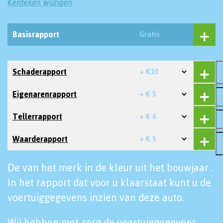
Kenteken wijzigen
Basisrapport
Gratis
Schaderapport
+ €10
Eigenarenrapport
+ € 5
Tellerrapport
+ € 6
Waarderapport
+ € 5
De van het merk in de kleur uit het bouwjaar .
In het rapport dat voor u klaarstaat kunt u de
voertuiggegevens inzien van deze auto.
Wij hebben met zorg de voertuiggegevens