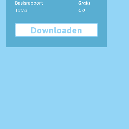
Basisrapport
Gratis
Totaal
€ 0
Downloaden