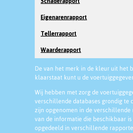
Schaderapport
Eigenarenrapport
Tellerrapport
Waarderapport
De van het merk in de kleur uit het b
klaarstaat kunt u de voertuiggegeven
Wij hebben met zorg de voertuiggeg
verschillende databases grondig te 
zijn opgenomen in de verschillende 
van de informatie die beschikbaar is 
opgedeeld in verschillende rapporte