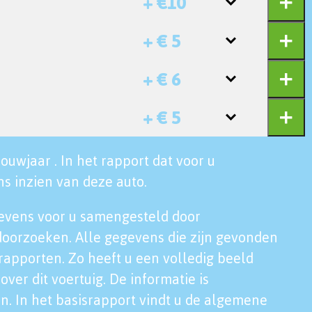
+ €10
+ € 5
+ € 6
+ € 5
ouwjaar . In het rapport dat voor u
s inzien van deze auto.
evens voor u samengesteld door
doorzoeken. Alle gegevens die zijn gevonden
rapporten. Zo heeft u een volledig beeld
over dit voertuig. De informatie is
n. In het basisrapport vindt u de algemene