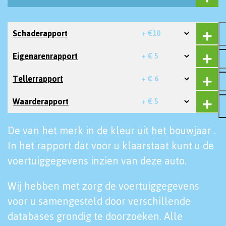
Schaderapport
+ €10
Eigenarenrapport
+ € 5
Tellerrapport
+ € 6
Waarderapport
+ € 5
De van het merk in de kleur uit het bouwjaar .
In het rapport dat voor u klaarstaat kunt u de
voertuiggegevens inzien van deze auto.
Wij hebben met zorg de voertuiggegevens
voor u samengesteld door verschillende
databases grondig te doorzoeken. Alle