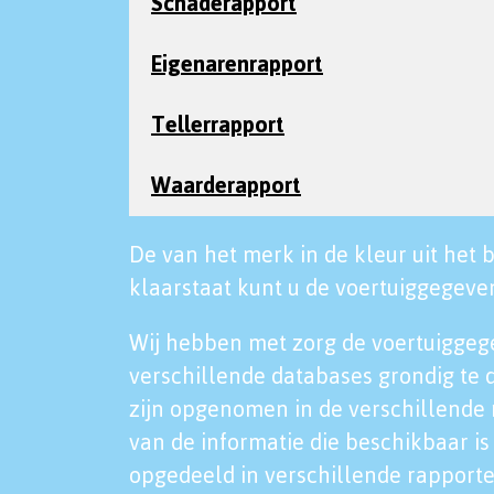
Schaderapport
Eigenarenrapport
Tellerrapport
Waarderapport
De van het merk in de kleur uit het b
klaarstaat kunt u de voertuiggegeven
Wij hebben met zorg de voertuiggeg
verschillende databases grondig te 
zijn opgenomen in de verschillende 
van de informatie die beschikbaar is 
opgedeeld in verschillende rapporte