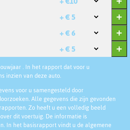
+ €10
+ € 5
+ € 6
+ € 5
ouwjaar . In het rapport dat voor u
s inzien van deze auto.
evens voor u samengesteld door
doorzoeken. Alle gegevens die zijn gevonden
rapporten. Zo heeft u een volledig beeld
over dit voertuig. De informatie is
n. In het basisrapport vindt u de algemene