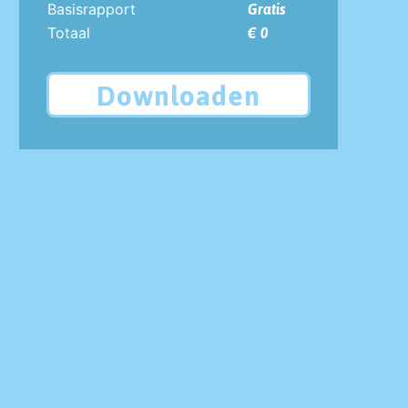
Basisrapport
Gratis
Totaal
€ 0
Downloaden