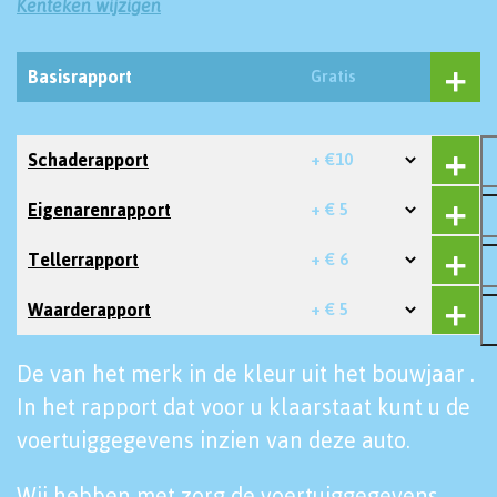
Kenteken wijzigen
Basisrapport
Gratis
Schaderapport
+ €10
Eigenarenrapport
+ € 5
Tellerrapport
+ € 6
Waarderapport
+ € 5
De van het merk in de kleur uit het bouwjaar .
In het rapport dat voor u klaarstaat kunt u de
voertuiggegevens inzien van deze auto.
Wij hebben met zorg de voertuiggegevens