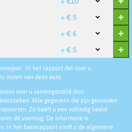
+ €10
+ € 5
+ € 6
+ € 5
ouwjaar . In het rapport dat voor u
s inzien van deze auto.
evens voor u samengesteld door
doorzoeken. Alle gegevens die zijn gevonden
rapporten. Zo heeft u een volledig beeld
over dit voertuig. De informatie is
n. In het basisrapport vindt u de algemene