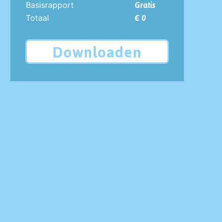
Basisrapport
Gratis
Totaal
€ 0
Downloaden