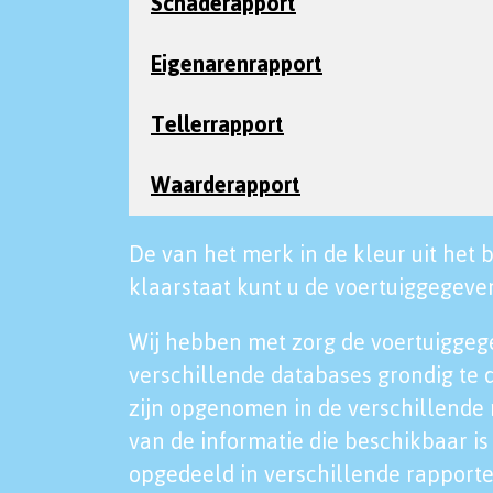
Schaderapport
Eigenarenrapport
Tellerrapport
Waarderapport
De van het merk in de kleur uit het b
klaarstaat kunt u de voertuiggegeven
Wij hebben met zorg de voertuiggeg
verschillende databases grondig te 
zijn opgenomen in de verschillende 
van de informatie die beschikbaar is 
opgedeeld in verschillende rapporte