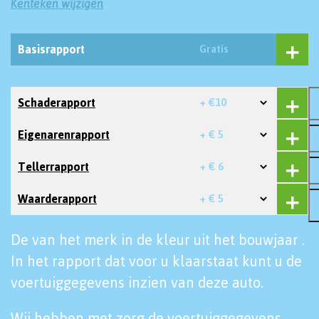
Kenteken wijzigen
Basisrapport
Gratis
Schaderapport
+ €10
Eigenarenrapport
+ € 5
Tellerrapport
+ € 6
Waarderapport
+ € 5
De van het merk in de kleur uit het bouwjaar .
In het rapport dat voor u klaarstaat kunt u de
voertuiggegevens inzien van deze auto.
Wij hebben met zorg de voertuiggegevens