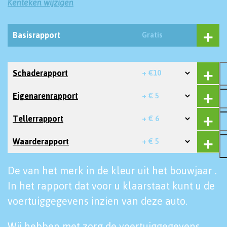
Kenteken wijzigen
Basisrapport
Gratis
Schaderapport
+ €10
Eigenarenrapport
+ € 5
Tellerrapport
+ € 6
Waarderapport
+ € 5
De van het merk in de kleur uit het bouwjaar .
In het rapport dat voor u klaarstaat kunt u de
voertuiggegevens inzien van deze auto.
Wij hebben met zorg de voertuiggegevens