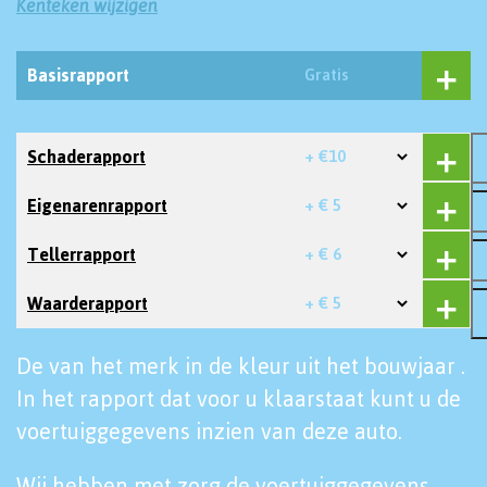
Kenteken wijzigen
Basisrapport
Gratis
Schaderapport
+ €10
Eigenarenrapport
+ € 5
Tellerrapport
+ € 6
Waarderapport
+ € 5
De van het merk in de kleur uit het bouwjaar .
In het rapport dat voor u klaarstaat kunt u de
voertuiggegevens inzien van deze auto.
Wij hebben met zorg de voertuiggegevens