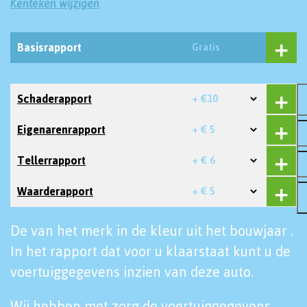
Kenteken wijzigen
Basisrapport
Gratis
Schaderapport
+ €10
Eigenarenrapport
+ € 5
Tellerrapport
+ € 6
Waarderapport
+ € 5
De van het merk in de kleur uit het bouwjaar .
In het rapport dat voor u klaarstaat kunt u de
voertuiggegevens inzien van deze auto.
Wij hebben met zorg de voertuiggegevens