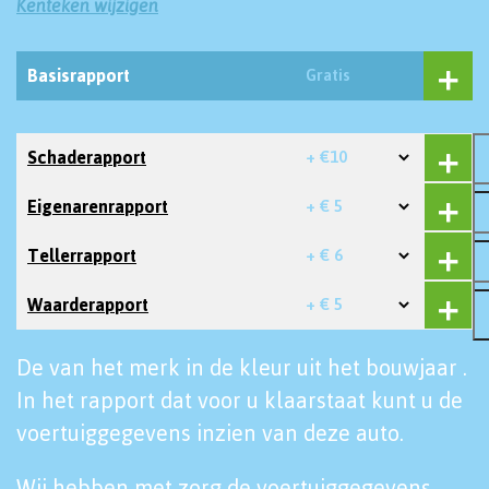
Kenteken wijzigen
Basisrapport
Gratis
Schaderapport
+ €10
Eigenarenrapport
+ € 5
Tellerrapport
+ € 6
Waarderapport
+ € 5
De van het merk in de kleur uit het bouwjaar .
In het rapport dat voor u klaarstaat kunt u de
voertuiggegevens inzien van deze auto.
Wij hebben met zorg de voertuiggegevens