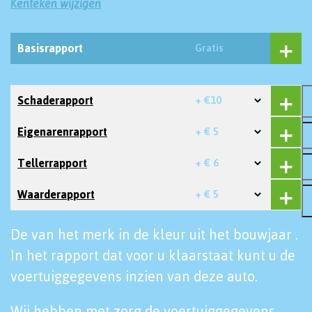
Kenteken wijzigen
Basisrapport
Gratis
Schaderapport
+ €10
Eigenarenrapport
+ € 5
Tellerrapport
+ € 6
Waarderapport
+ € 5
De van het merk in de kleur uit het bouwjaar .
In het rapport dat voor u klaarstaat kunt u de
voertuiggegevens inzien van deze auto.
Wij hebben met zorg de voertuiggegevens