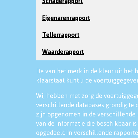
Schaderapport
Eigenarenrapport
Tellerrapport
Waarderapport
De van het merk in de kleur uit het b
klaarstaat kunt u de voertuiggegeven
Wij hebben met zorg de voertuiggeg
verschillende databases grondig te 
zijn opgenomen in de verschillende 
van de informatie die beschikbaar is 
opgedeeld in verschillende rapporte