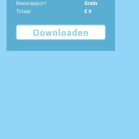
Basisrapport
Gratis
Totaal
€ 0
Downloaden