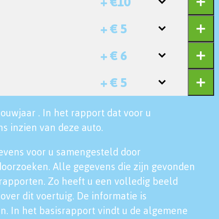
+ €10
+ € 5
+ € 6
+ € 5
ouwjaar . In het rapport dat voor u
s inzien van deze auto.
evens voor u samengesteld door
doorzoeken. Alle gegevens die zijn gevonden
rapporten. Zo heeft u een volledig beeld
over dit voertuig. De informatie is
n. In het basisrapport vindt u de algemene