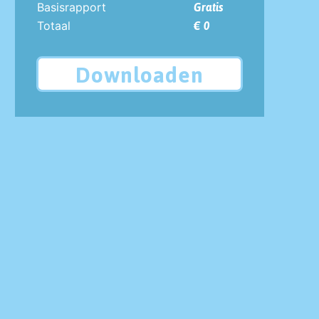
Basisrapport
Gratis
Totaal
€ 0
Downloaden