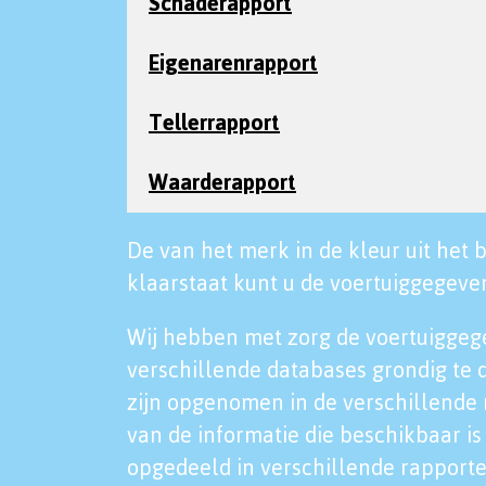
Schaderapport
Eigenarenrapport
Tellerrapport
Waarderapport
De van het merk in de kleur uit het b
klaarstaat kunt u de voertuiggegeven
Wij hebben met zorg de voertuiggeg
verschillende databases grondig te 
zijn opgenomen in de verschillende 
van de informatie die beschikbaar is 
opgedeeld in verschillende rapporte