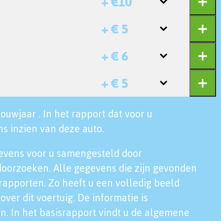
+ €10
+ € 5
+ € 6
+ € 5
ouwjaar . In het rapport dat voor u
s inzien van deze auto.
evens voor u samengesteld door
doorzoeken. Alle gegevens die zijn gevonden
rapporten. Zo heeft u een volledig beeld
over dit voertuig. De informatie is
n. In het basisrapport vindt u de algemene