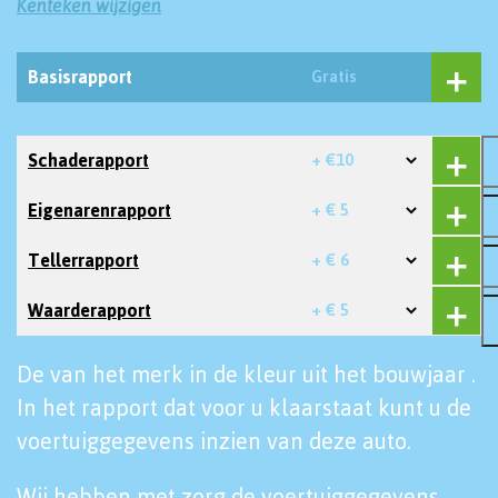
Kenteken wijzigen
Basisrapport
Gratis
Schaderapport
+ €10
Eigenarenrapport
+ € 5
Tellerrapport
+ € 6
Waarderapport
+ € 5
De van het merk in de kleur uit het bouwjaar .
In het rapport dat voor u klaarstaat kunt u de
voertuiggegevens inzien van deze auto.
Wij hebben met zorg de voertuiggegevens