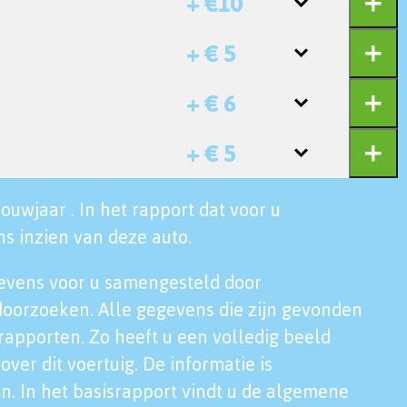
+ €10
+ € 5
+ € 6
+ € 5
ouwjaar . In het rapport dat voor u
s inzien van deze auto.
evens voor u samengesteld door
doorzoeken. Alle gegevens die zijn gevonden
rapporten. Zo heeft u een volledig beeld
over dit voertuig. De informatie is
n. In het basisrapport vindt u de algemene