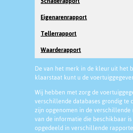
Schaderapport
Eigenarenrapport
Tellerrapport
Waarderapport
De van het merk in de kleur uit het b
klaarstaat kunt u de voertuiggegeven
Wij hebben met zorg de voertuiggeg
verschillende databases grondig te 
zijn opgenomen in de verschillende 
van de informatie die beschikbaar is 
opgedeeld in verschillende rapporte