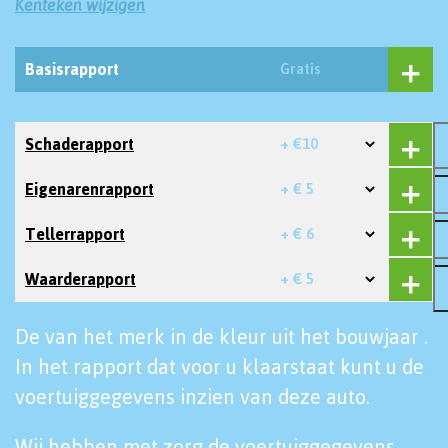
Kenteken wijzigen
Basisrapport
Gratis
Schaderapport
+ €10
Eigenarenrapport
+ € 5
Tellerrapport
+ € 6
Waarderapport
+ € 5
De van het merk in de kleur uit het bouwjaar .
In het rapport dat voor u klaarstaat kunt u de
voertuiggegevens inzien van deze auto.
Wij hebben met zorg de voertuiggegevens